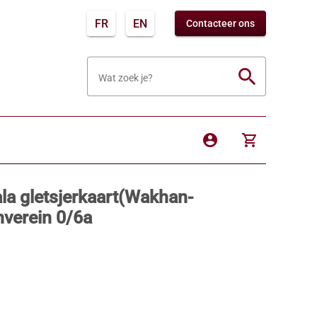
FR
EN
Contacteer ons
search
Wat zoek je?
account_circle
shopping_cart
ala gletsjerkaart(Wakhan-
nverein 0/6a