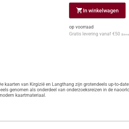
shopping_cart
In winkelwagen
op voorraad
Gratis levering vanaf €50
(binne
 De kaarten van Kirgizië en Langthang zijn grotendeels up-to-date
deels genomen als onderdeel van onderzoeksreizen in de naoorlo
 modern kaartmateriaal.