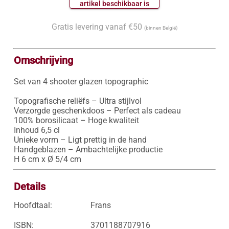
 artikel beschikbaar is 
Gratis levering vanaf €50
(binnen België)
Omschrijving
Set van 4 shooter glazen topographic

Topografische reliëfs – Ultra stijlvol

Verzorgde geschenkdoos – Perfect als cadeau

100% borosilicaat – Hoge kwaliteit

Inhoud 6,5 cl

Unieke vorm – Ligt prettig in de hand

Handgeblazen – Ambachtelijke productie

H 6 cm x Ø 5/4 cm
Details
Hoofdtaal:
Frans
ISBN:
3701188707916