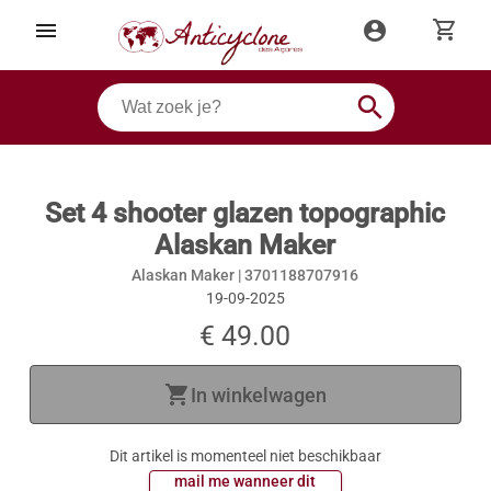
shopping_cart
menu
account_circle
search
Set 4 shooter glazen topographic
Alaskan Maker
Alaskan Maker |
3701188707916
19-09-2025
€ 49.00
shopping_cart
In winkelwagen
Dit artikel is momenteel niet beschikbaar
 mail me wanneer dit 