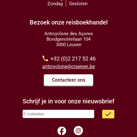
Zondag
Gesloten
Bezoek onze reisboekhandel
Anticyclone des Açores
Bondgenotenlaan 104
3000 Leuven
call
+32 (0)2 217 52 46
anticyclone@craenen.be
Contacteer ons
Schrijf je in voor onze nieuwsbrief
done
facebook