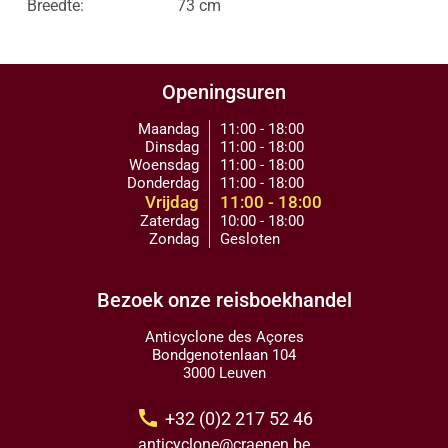
Breedte:
73 cm
Openingsuren
Maandag
11:00 - 18:00
Dinsdag
11:00 - 18:00
Woensdag
11:00 - 18:00
Donderdag
11:00 - 18:00
Vrijdag
11:00 - 18:00
Zaterdag
10:00 - 18:00
Zondag
Gesloten
Bezoek onze reisboekhandel
Anticyclone des Açores
Bondgenotenlaan 104
3000 Leuven
call
+32 (0)2 217 52 46
anticyclone@craenen.be