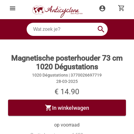
shopping_cart
menu
account_circle
search
Magnetische posterhouder 73 cm
1020 Dégustations
1020 Dégustations |
3770026697719
28-03-2025
€ 14.90
shopping_cart
In winkelwagen
op voorraad