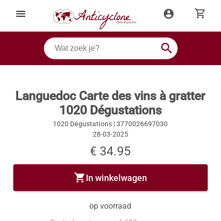
shopping_cart
menu
account_circle
search
Languedoc Carte des vins à gratter
1020 Dégustations
1020 Dégustations |
3770026697030
28-03-2025
€ 34.95
shopping_cart
In winkelwagen
op voorraad