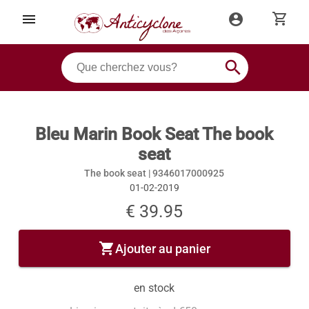
shopping_cart
menu
account_circle
search
Bleu Marin Book Seat The book
seat
The book seat |
9346017000925
01-02-2019
€ 39.95
shopping_cart
Ajouter au panier
en stock