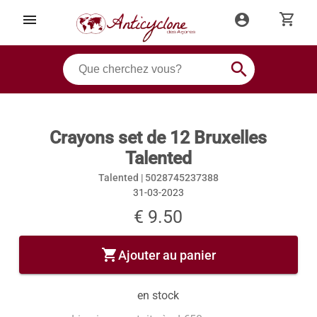
shopping_cart
menu
account_circle
search
Crayons set de 12 Bruxelles
Talented
Talented |
5028745237388
31-03-2023
€ 9.50
shopping_cart
Ajouter au panier
en stock