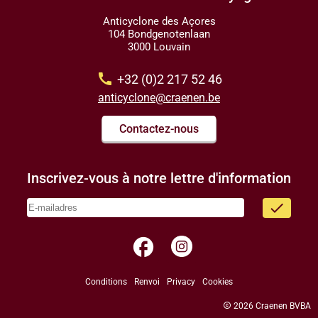
Anticyclone des Açores
104 Bondgenotenlaan
3000 Louvain
call
+32 (0)2 217 52 46
anticyclone@craenen.be
Contactez-nous
Inscrivez-vous à notre lettre d'information
done
facebook
Conditions
Renvoi
Privacy
Cookies
copyright
2026 Craenen BVBA