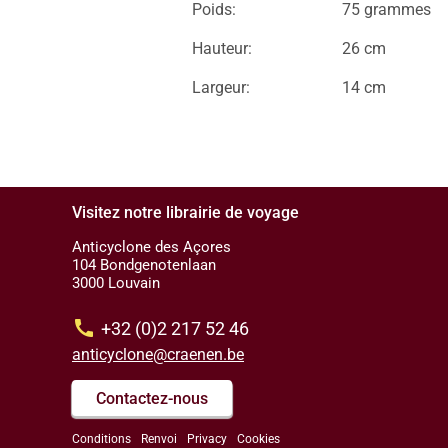
Poids:
75 grammes
Hauteur:
26 cm
Largeur:
14 cm
Visitez notre librairie de voyage
Anticyclone des Açores
104 Bondgenotenlaan
3000 Louvain
call
+32 (0)2 217 52 46
anticyclone@craenen.be
Contactez-nous
Conditions
Renvoi
Privacy
Cookies