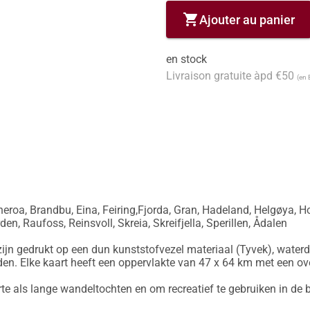
shopping_cart
Ajouter au panier
en stock
Livraison gratuite àpd €50
(en 
roa, Brandbu, Eina, Feiring,Fjorda, Gran, Hadeland, Helgøya, Hov
n, Raufoss, Reinsvoll, Skreia, Skreifjella, Sperillen, Ådalen

ijn gedrukt op een dun kunststofvezel materiaal (Tyvek), waterd
en. Elke kaart heeft een oppervlakte van 47 x 64 km met een ov
rte als lange wandeltochten en om recreatief te gebruiken in de b