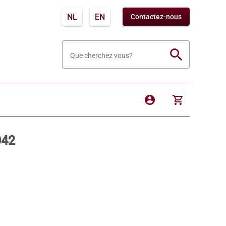
NL
EN
Contactez-nous
search
Que cherchez vous?
account_circle
shopping_cart
042