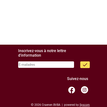
Inscrivez-vous à notre lettre
d'information
done
Suivez-nous
facebook
copyright
2026 Craenen BVBA | powered by
Syscom