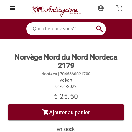
shopping_cart
menu
account_circle
search
Norvège Nord du Nord Nordeca
2179
Nordeca |
7046660021798
Veikart
01-01-2022
€ 25.50
shopping_cart
Ajouter au panier
en stock