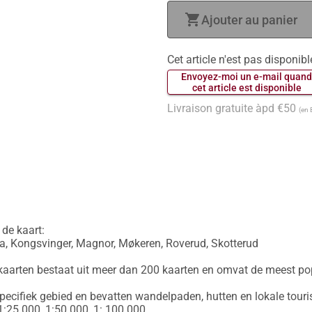
shopping_cart
Ajouter au panier
Cet article n'est pas disponibl
 Envoyez-moi un e-mail quand
 cet article est disponible 
Livraison gratuite àpd €50
(en 
e kaart:

, Kongsvinger, Magnor, Møkeren, Roverud, Skotterud

kaarten bestaat uit meer dan 200 kaarten en omvat de meest pop
pecifiek gebied en bevatten wandelpaden, hutten en lokale tourist
1:25 000, 1:50 000, 1: 100 000.