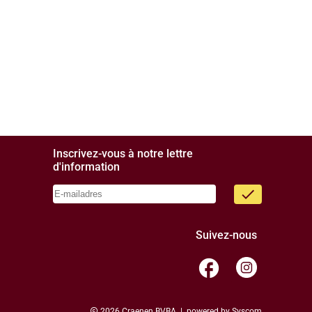
Inscrivez-vous à notre lettre
d'information
done
Suivez-nous
facebook
copyright
2026 Craenen BVBA | powered by
Syscom