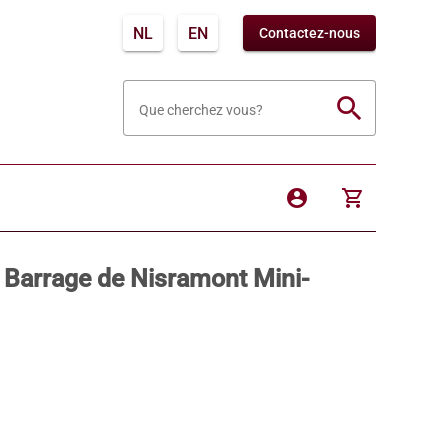
NL
EN
Contactez-nous
search
Que cherchez vous?
account_circle
shopping_cart
Barrage de Nisramont Mini-