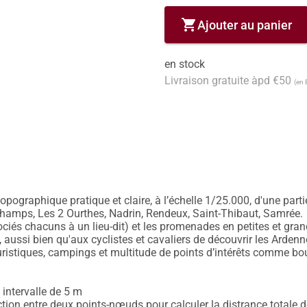
shopping_cart
Ajouter au panier
en stock
Livraison gratuite àpd €50
(en 
opographique pratique et claire, à l’échelle 1/25.000, d'une part
amps, Les 2 Ourthes, Nadrin, Rendeux, Saint-Thibaut, Samrée.

ciés chacuns à un lieu-dit) et les promenades en petites et gra
aussi bien qu'aux cyclistes et cavaliers de découvrir les Ardenn
uristiques, campings et multitude de points d’intérêts comme boula
 intervalle de 5 m

ion entre deux points-nœuds pour calculer la distrance totale de l