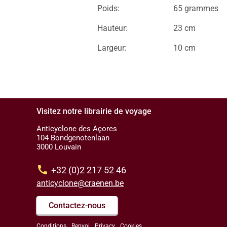
Poids:
65 grammes
Hauteur:
23 cm
Largeur:
10 cm
Visitez notre librairie de voyage
Anticyclone des Açores
104 Bondgenotenlaan
3000 Louvain
call
+32 (0)2 217 52 46
anticyclone@craenen.be
Contactez-nous
Conditions
Renvoi
Privacy
Cookies