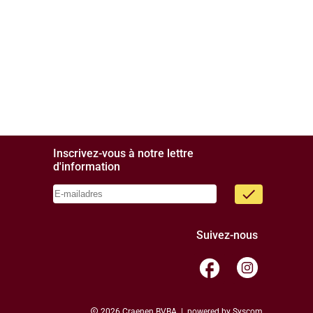
Inscrivez-vous à notre lettre
d'information
done
Suivez-nous
facebook
copyright
2026 Craenen BVBA | powered by
Syscom