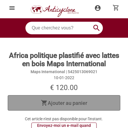
shopping_cart
menu
account_circle
search
Africa politique plastifié avec lattes
en bois Maps International
Maps International |
5425013069021
10-01-2022
€ 120.00
shopping_cart
Ajouter au panier
Cet article n'est pas disponible pour l'instant.
 Envoyez-moi un e-mail quand 