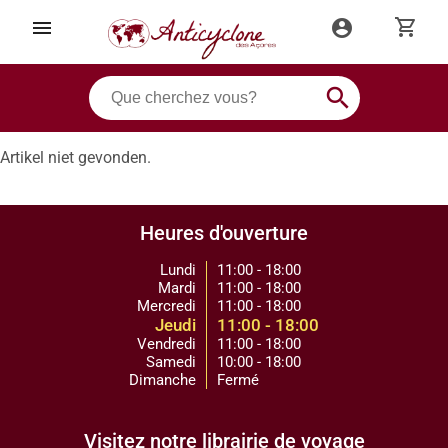
shopping_cart
menu
account_circle
search
Artikel niet gevonden.
Heures d'ouverture
Lundi
11:00 - 18:00
Mardi
11:00 - 18:00
Mercredi
11:00 - 18:00
Jeudi
11:00 - 18:00
Vendredi
11:00 - 18:00
Samedi
10:00 - 18:00
Dimanche
Fermé
Visitez notre librairie de voyage