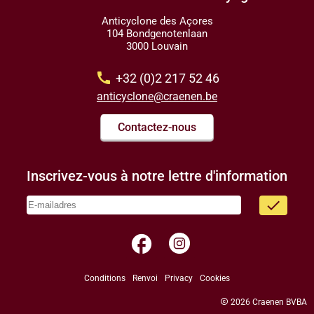
Anticyclone des Açores
104 Bondgenotenlaan
3000 Louvain
call
+32 (0)2 217 52 46
anticyclone@craenen.be
Contactez-nous
Inscrivez-vous à notre lettre d'information
done
facebook
Conditions
Renvoi
Privacy
Cookies
copyright
2026 Craenen BVBA