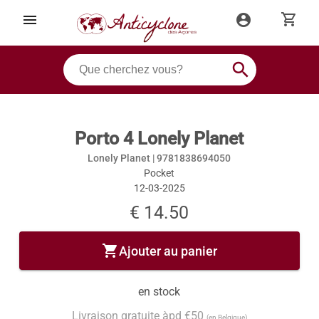
shopping_cart
menu
account_circle
search
Porto 4 Lonely Planet
Lonely Planet |
9781838694050
Pocket
12-03-2025
€ 14.50
shopping_cart
Ajouter au panier
en stock
Livraison gratuite àpd €50
(en Belgique)