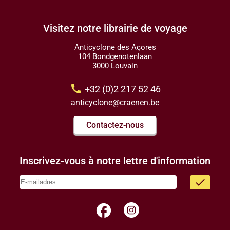
Visitez notre librairie de voyage
Anticyclone des Açores
104 Bondgenotenlaan
3000 Louvain
call
+32 (0)2 217 52 46
anticyclone@craenen.be
Contactez-nous
Inscrivez-vous à notre lettre d'information
done
facebook