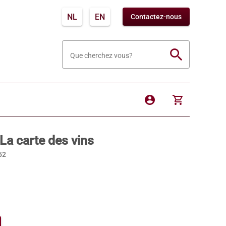
NL
EN
Contactez-nous
search
Que cherchez vous?
account_circle
shopping_cart
La carte des vins
52