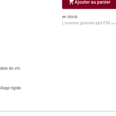
shopping_cart
Ajouter au panier
en stock
Livraison gratuite àpd €50
(en 
obes du vin.

llage rigide.