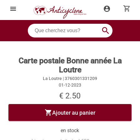
shopping_cart
menu
account_circle
search
Carte postale Bonne année La
Loutre
La Loutre |
3760301331209
01-12-2023
€ 2.50
shopping_cart
Ajouter au panier
en stock