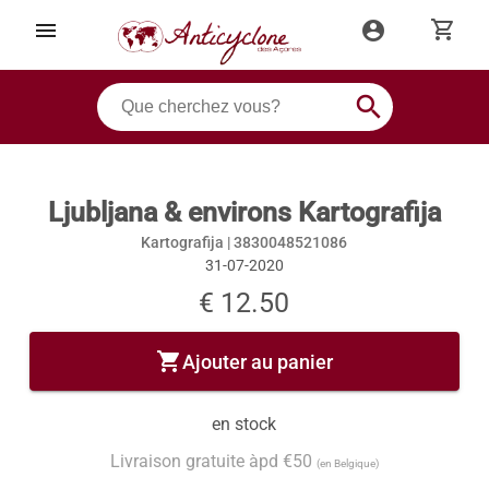
shopping_cart
menu
account_circle
search
Ljubljana & environs Kartografija
Kartografija |
3830048521086
31-07-2020
€ 12.50
shopping_cart
Ajouter au panier
en stock
Livraison gratuite àpd €50
(en Belgique)