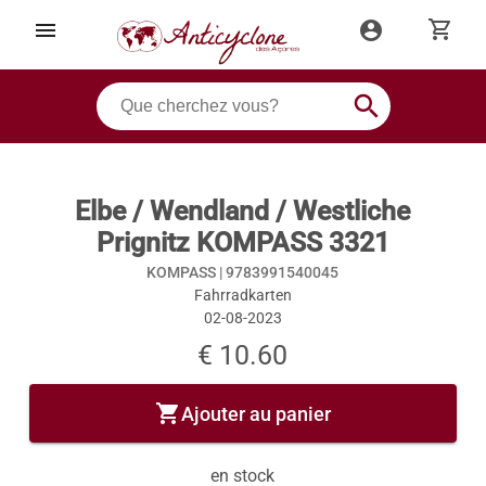
shopping_cart
menu
account_circle
search
Elbe / Wendland / Westliche
Prignitz KOMPASS 3321
KOMPASS |
9783991540045
Fahrradkarten
02-08-2023
€ 10.60
shopping_cart
Ajouter au panier
en stock