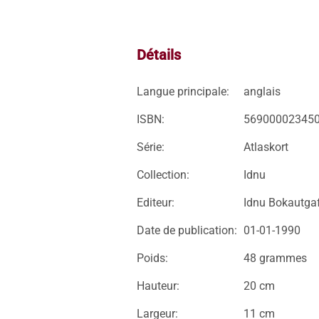
Détails
Langue principale:
anglais
ISBN:
56900002345
Série:
Atlaskort
Collection:
Idnu
Editeur:
Idnu Bokautga
Date de publication:
01-01-1990
Poids:
48 grammes
Hauteur:
20 cm
Largeur:
11 cm