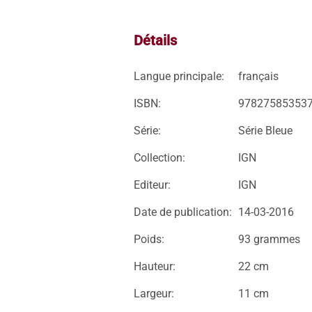
Détails
Langue principale:
français
ISBN:
97827585353
Série:
Série Bleue
Collection:
IGN
Editeur:
IGN
Date de publication:
14-03-2016
Poids:
93 grammes
Hauteur:
22 cm
Largeur:
11 cm