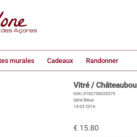
tes murales
Cadeaux
Randonner
Vitré / Châteaubo
IGN |
9782758535379
Série Bleue
14-03-2016
€ 15.80