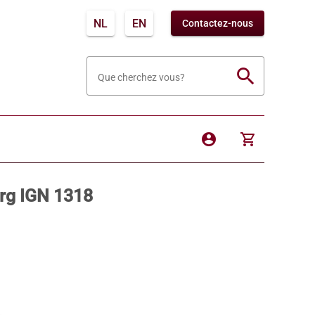
NL
EN
Contactez-nous
search
Que cherchez vous?
account_circle
shopping_cart
urg IGN 1318