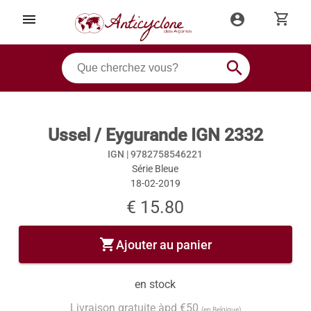
shopping_cart
menu
account_circle
search
Ussel / Eygurande IGN 2332
IGN |
9782758546221
Série Bleue
18-02-2019
€ 15.80
shopping_cart
Ajouter au panier
en stock
Livraison gratuite àpd €50
(en Belgique)