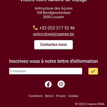
Anticyclone des Açores
104 Bondgenotenlaan
3000 Louvain
call
+32 (0)2 217 52 46
anticyclone@craenen.be
Contactez-nous
Inscrivez-vous à notre lettre d'information
done
facebook
Conditions
Renvoi
Privacy
Cookies
copyright
2026 Craenen BVBA