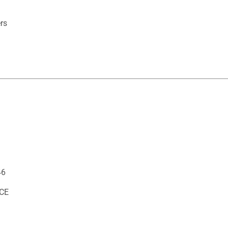
rs

46
CE