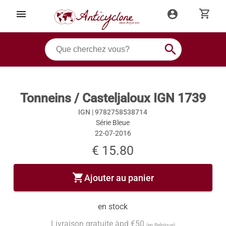
shopping_cart
menu
account_circle
search
Tonneins / Casteljaloux IGN 1739
IGN |
9782758538714
Série Bleue
22-07-2016
€ 15.80
shopping_cart
Ajouter au panier
en stock
Livraison gratuite àpd €50
(en Belgique)