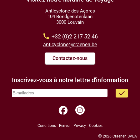
Anticyclone des Açores
104 Bondgenotenlaan
3000 Louvain
call
+32 (0)2 217 52 46
anticyclone@craenen.be
Contactez-nous
Inscrivez-vous à notre lettre d'information
done
facebook
Conditions
Renvoi
Privacy
Cookies
copyright
2026 Craenen BVBA