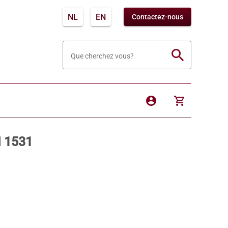
NL
EN
Contactez-nous
search
Que cherchez vous?
account_circle
shopping_cart
N 1531