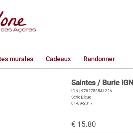
tes murales
Cadeaux
Randonner
Saintes / Burie IG
IGN |
9782758541226
Série Bleue
01-09-2017
€ 15.80