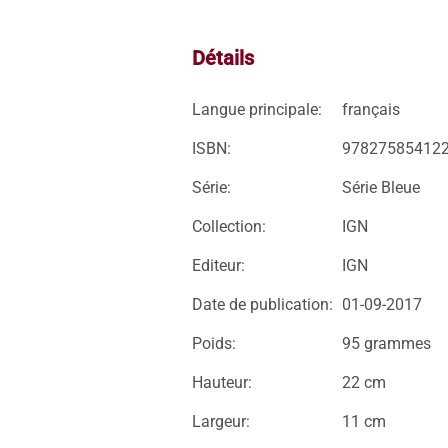
Détails
Langue principale:
français
ISBN:
97827585412
Série:
Série Bleue
Collection:
IGN
Editeur:
IGN
Date de publication:
01-09-2017
Poids:
95 grammes
Hauteur:
22 cm
Largeur:
11 cm