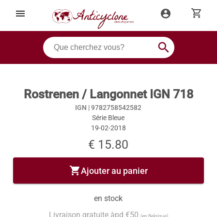
shopping_cart
menu
account_circle
search
Rostrenen / Langonnet IGN 718
IGN |
9782758542582
Série Bleue
19-02-2018
€ 15.80
shopping_cart
Ajouter au panier
en stock
Livraison gratuite àpd €50
(en Belgique)