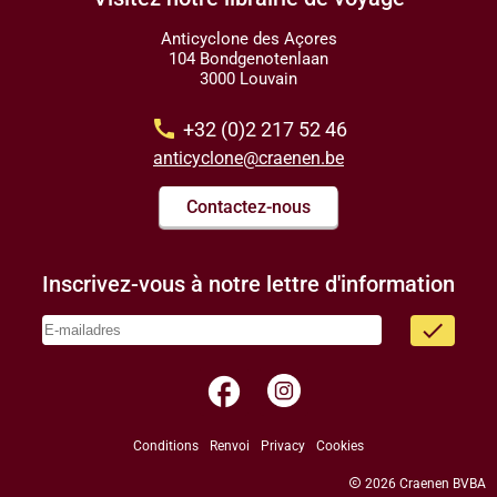
Anticyclone des Açores
104 Bondgenotenlaan
3000 Louvain
call
+32 (0)2 217 52 46
anticyclone@craenen.be
Contactez-nous
Inscrivez-vous à notre lettre d'information
done
facebook
Conditions
Renvoi
Privacy
Cookies
copyright
2026 Craenen BVBA