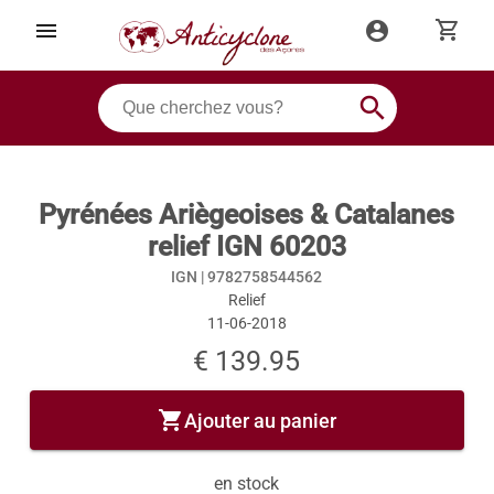
shopping_cart
menu
account_circle
search
Pyrénées Ariègeoises & Catalanes
relief IGN 60203
IGN |
9782758544562
Relief
11-06-2018
€ 139.95
shopping_cart
Ajouter au panier
en stock