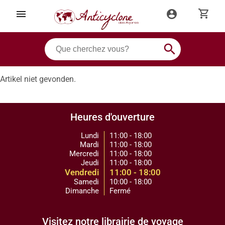
shopping_cart
menu
account_circle
search
Artikel niet gevonden.
Heures d'ouverture
Lundi
11:00 - 18:00
Mardi
11:00 - 18:00
Mercredi
11:00 - 18:00
Jeudi
11:00 - 18:00
Vendredi
11:00 - 18:00
Samedi
10:00 - 18:00
Dimanche
Fermé
Visitez notre librairie de voyage