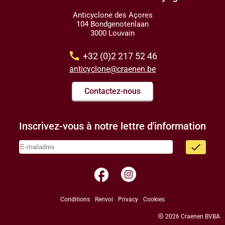
Anticyclone des Açores
104 Bondgenotenlaan
3000 Louvain
call
+32 (0)2 217 52 46
anticyclone@craenen.be
Contactez-nous
Inscrivez-vous à notre lettre d'information
done
facebook
Conditions
Renvoi
Privacy
Cookies
copyright
2026 Craenen BVBA