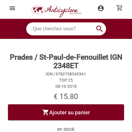
shopping_cart
menu
account_circle
search
Prades / St-Paul-de-Fenouillet IGN
2348ET
IGN |
9782758545361
TOP 25
08-10-2018
€ 15.80
shopping_cart
Ajouter au panier
en stock