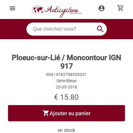
shopping_cart
menu
account_circle
search
Ploeuc-sur-Lié / Moncontour IGN
917
IGN |
9782758535201
Série Bleue
23-05-2016
€ 15.80
shopping_cart
Ajouter au panier
en stock