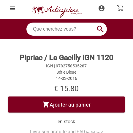
shopping_cart
menu
account_circle
search
Pipriac / La Gacilly IGN 1120
IGN |
9782758535287
Série Bleue
14-03-2016
€ 15.80
shopping_cart
Ajouter au panier
en stock
Livraison gratuite àpd €50
(en Belgique)