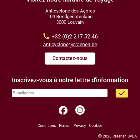
Anticyclone des Açores
104 Bondgenotenlaan
3000 Louvain
call
+32 (0)2 217 52 46
anticyclone@craenen.be
Contactez-nous
Inscrivez-vous à notre lettre d'information
done
facebook
Conditions
Renvoi
Privacy
Cookies
copyright
2026 Craenen BVBA