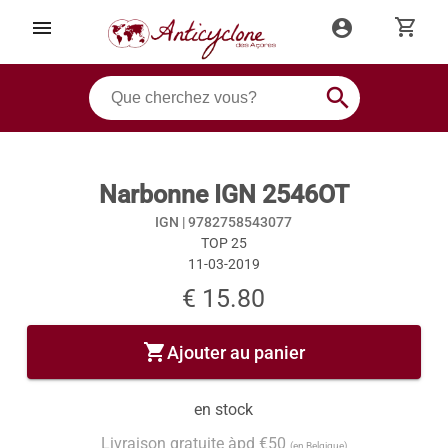
shopping_cart
menu
account_circle
search
Narbonne IGN 2546OT
IGN |
9782758543077
TOP 25
11-03-2019
€ 15.80
shopping_cart
Ajouter au panier
en stock
Livraison gratuite àpd €50
(en Belgique)