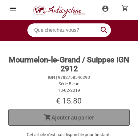
shopping_cart
menu
account_circle
search
Mourmelon-le-Grand / Suippes IGN
2912
IGN |
9782758546290
Série Bleue
18-02-2019
€ 15.80
shopping_cart
Ajouter au panier
Cet article n'est pas disponible pour l'instant.