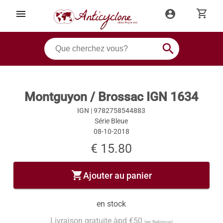
shopping_cart
menu
account_circle
search
Montguyon / Brossac IGN 1634
IGN |
9782758544883
Série Bleue
08-10-2018
€ 15.80
shopping_cart
Ajouter au panier
en stock
Livraison gratuite àpd €50
(en Belgique)