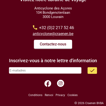
Anticyclone des Açores
104 Bondgenotenlaan
3000 Louvain
call
+32 (0)2 217 52 46
anticyclone@craenen.be
Contactez-nous
Inscrivez-vous à notre lettre d'information
done
facebook
Conditions
Renvoi
Privacy
Cookies
copyright
2026 Craenen BVBA