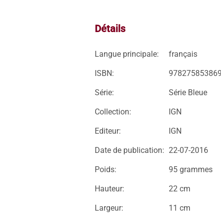
Détails
Langue principale:
français
ISBN:
97827585386
Série:
Série Bleue
Collection:
IGN
Editeur:
IGN
Date de publication:
22-07-2016
Poids:
95 grammes
Hauteur:
22 cm
Largeur:
11 cm