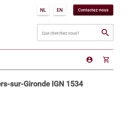
NL
EN
Contactez-nous
search
Que cherchez vous?
account_circle
shopping_cart
ers-sur-Gironde IGN 1534