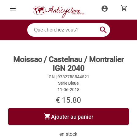
shopping_cart
menu
account_circle
search
Moissac / Castelnau / Montralier
IGN 2040
IGN |
9782758544821
Série Bleue
11-06-2018
€ 15.80
shopping_cart
Ajouter au panier
en stock