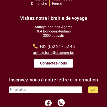
Dimanche
Fermé
Visitez notre librairie de voyage
Anticyclone des Açores
104 Bondgenotenlaan
3000 Louvain
call
+32 (0)2 217 52 46
anticyclone@craenen.be
Contactez-nous
Inscrivez-vous à notre lettre d'information
done
facebook