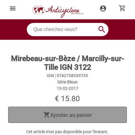
shopping_cart
menu
account_circle
search
Mirebeau-sur-Bèze / Marcilly-sur-
Tille IGN 3122
IGN |
9782758539735
Série Bleue
13-02-2017
€ 15.80
shopping_cart
Ajouter au panier
Cet article n'est pas disponible pour l'instant.