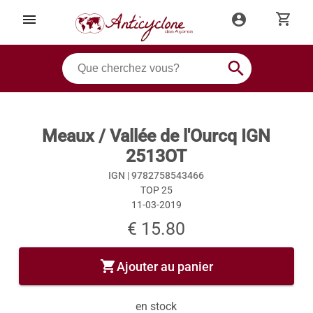
shopping_cart
menu
account_circle
search
Meaux / Vallée de l'Ourcq IGN
2513OT
IGN |
9782758543466
TOP 25
11-03-2019
€ 15.80
shopping_cart
Ajouter au panier
en stock