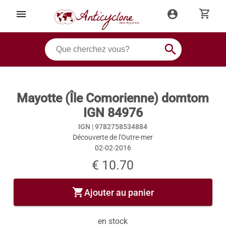
shopping_cart
menu
account_circle
search
Mayotte (Île Comorienne) domtom
IGN 84976
IGN |
9782758534884
Découverte de l'Outre-mer
02-02-2016
€ 10.70
shopping_cart
Ajouter au panier
en stock