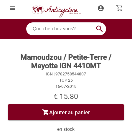
shopping_cart
menu
account_circle
search
Mamoudzou / Petite-Terre /
Mayotte IGN 4410MT
IGN |
9782758544807
TOP 25
16-07-2018
€ 15.80
shopping_cart
Ajouter au panier
en stock