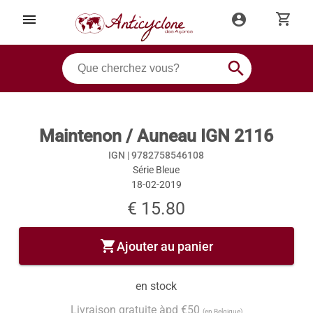
shopping_cart
menu
account_circle
search
Maintenon / Auneau IGN 2116
IGN |
9782758546108
Série Bleue
18-02-2019
€ 15.80
shopping_cart
Ajouter au panier
en stock
Livraison gratuite àpd €50
(en Belgique)