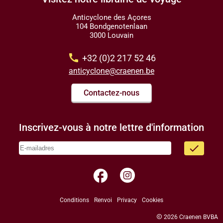
Anticyclone des Açores
104 Bondgenotenlaan
3000 Louvain
call
+32 (0)2 217 52 46
anticyclone@craenen.be
Contactez-nous
Inscrivez-vous à notre lettre d'information
done
facebook
Conditions
Renvoi
Privacy
Cookies
copyright
2026 Craenen BVBA