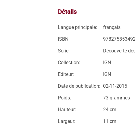
Détails
Langue principale:
français
ISBN:
97827585349
Série:
Découverte des 
Collection:
IGN
Editeur:
IGN
Date de publication:
02-11-2015
Poids:
73 grammes
Hauteur:
24 cm
Largeur:
11 cm