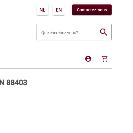
NL
EN
Contactez-nous
search
Que cherchez vous?
account_circle
shopping_cart
GN 88403