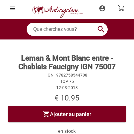
shopping_cart
menu
account_circle
search
Leman & Mont Blanc entre -
Chablais Faucigny IGN 75007
IGN |
9782758544708
TOP 75
12-03-2018
€ 10.95
shopping_cart
Ajouter au panier
en stock