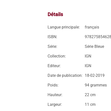
Détails
Langue principale:
français
ISBN:
97827585462
Série:
Série Bleue
Collection:
IGN
Editeur:
IGN
Date de publication:
18-02-2019
Poids:
94 grammes
Hauteur:
22 cm
Largeur:
11 cm