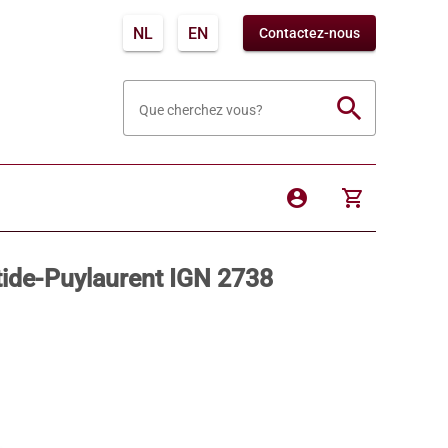
NL
EN
Contactez-nous
search
Que cherchez vous?
account_circle
shopping_cart
tide-Puylaurent IGN 2738