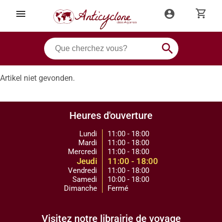
shopping_cart
menu
account_circle
search
Artikel niet gevonden.
Heures d'ouverture
Lundi
11:00 - 18:00
Mardi
11:00 - 18:00
Mercredi
11:00 - 18:00
Jeudi
11:00 - 18:00
Vendredi
11:00 - 18:00
Samedi
10:00 - 18:00
Dimanche
Fermé
Visitez notre librairie de voyage