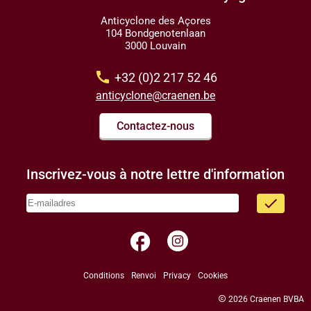
Anticyclone des Açores
104 Bondgenotenlaan
3000 Louvain
call
+32 (0)2 217 52 46
anticyclone@craenen.be
Contactez-nous
Inscrivez-vous à notre lettre d'information
done
facebook
Conditions
Renvoi
Privacy
Cookies
copyright
2026 Craenen BVBA