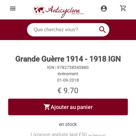
shopping_cart
menu
account_circle
search
Grande Guèrre 1914 - 1918 IGN
IGN |
9782758545880
évènement
01-09-2018
€ 9.70
shopping_cart
Ajouter au panier
en stock
Livraison gratuite àpd €50
(en Belgique)