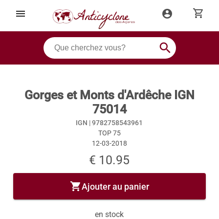
shopping_cart
menu
account_circle
search
Gorges et Monts d'Ardêche IGN
75014
IGN |
9782758543961
TOP 75
12-03-2018
€ 10.95
shopping_cart
Ajouter au panier
en stock