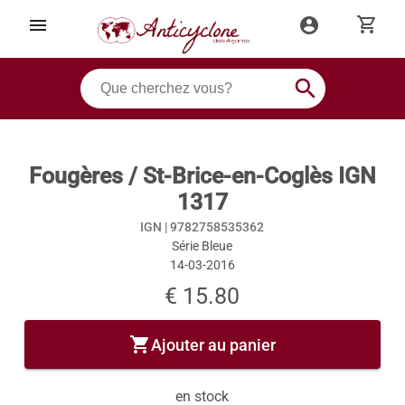
shopping_cart
menu
account_circle
search
Fougères / St-Brice-en-Coglès IGN
1317
IGN |
9782758535362
Série Bleue
14-03-2016
€ 15.80
shopping_cart
Ajouter au panier
en stock