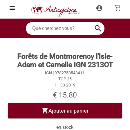
shopping_cart
menu
account_circle
search
Forêts de Montmorency l'Isle-
Adam et Carnelle IGN 2313OT
IGN |
9782758543411
TOP 25
11-03-2019
€ 15.80
shopping_cart
Ajouter au panier
en stock