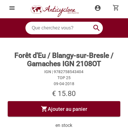
shopping_cart
menu
account_circle
search
Forêt d'Eu / Blangy-sur-Bresle /
Gamaches IGN 2108OT
IGN |
9782758543404
TOP 25
09-04-2018
€ 15.80
shopping_cart
Ajouter au panier
en stock