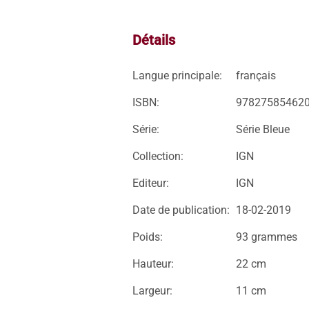
Détails
Langue principale:
français
ISBN:
97827585462
Série:
Série Bleue
Collection:
IGN
Editeur:
IGN
Date de publication:
18-02-2019
Poids:
93 grammes
Hauteur:
22 cm
Largeur:
11 cm