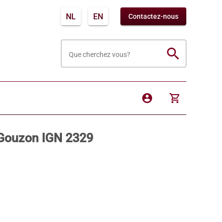
NL
EN
Contactez-nous
search
Que cherchez vous?
account_circle
shopping_cart
 Gouzon IGN 2329